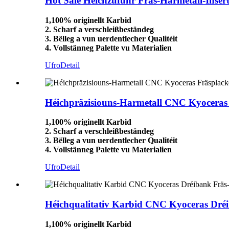
Hot Sale Héichzufuhr Fräs-Harmetall-Inser
1,100% originellt Karbid
2. Scharf a verschleißbeständeg
3. Bëlleg a vun uerdentlecher Qualitéit
4. Vollstänneg Palette vu Materialien
Ufro
Detail
Héichpräzisiouns-Harmetall CNC Kyoceras 
1,100% originellt Karbid
2. Scharf a verschleißbeständeg
3. Bëlleg a vun uerdentlecher Qualitéit
4. Vollstänneg Palette vu Materialien
Ufro
Detail
Héichqualitativ Karbid CNC Kyoceras Dr
1,100% originellt Karbid