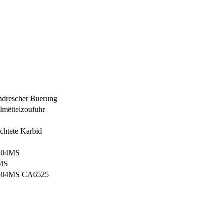
indrescher Buerung
lmëttelzoufuhr
htete Karbid
04MS
MS
04MS CA6525