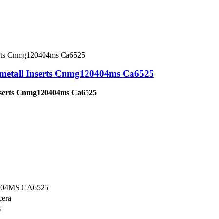
metall Inserts Cnmg120404ms Ca6525
nserts Cnmg120404ms Ca6525
04MS CA6525
era
6