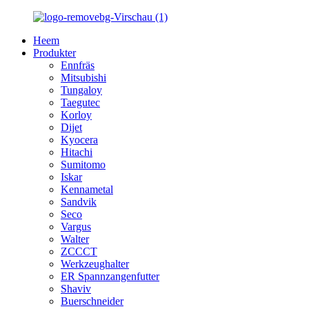
Heem
Produkter
Ennfräs
Mitsubishi
Tungaloy
Taegutec
Korloy
Dijet
Kyocera
Hitachi
Sumitomo
Iskar
Kennametal
Sandvik
Seco
Vargus
Walter
ZCCCT
Werkzeughalter
ER Spannzangenfutter
Shaviv
Buerschneider