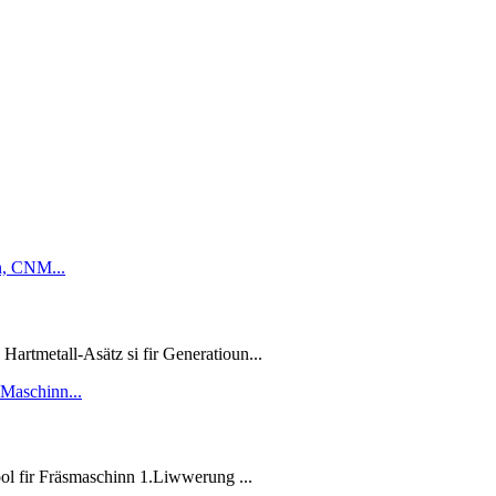
artmetall-Asätz si fir Generatioun...
fir Fräsmaschinn 1.Liwwerung ...