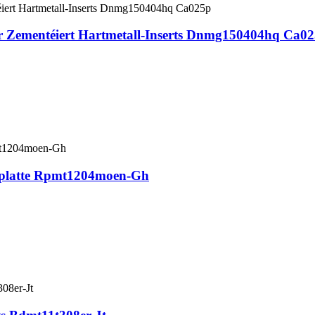
 Zementéiert Hartmetall-Inserts Dnmg150404hq Ca0
splatte Rpmt1204moen-Gh