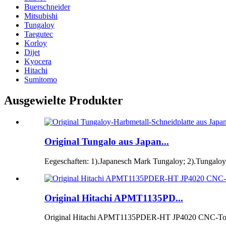
Buerschneider
Mitsubishi
Tungaloy
Taegutec
Korloy
Dijet
Kyocera
Hitachi
Sumitomo
Ausgewielte Produkter
Original Tungalo aus Japan...
Eegeschaften: 1).Japanesch Mark Tungaloy; 2).Tungaloy H
Original Hitachi APMT1135PD...
Original Hitachi APMT1135PDER-HT JP4020 CNC-Tool 