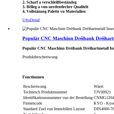
2. Scharf a verschleißbeständeg
3. Bëlleg a vun uerdentlecher Qualitéit
4. Vollstänneg Palette vu Materialien
Ufro
Detail
Populär CNC Maschinn Dréibank Dréihart
Populär CNC Maschinn Dréibank Dréihartmetall I
Produktbeschreiwung
Fonctiounen
Beschreiwung
Wäert
Technesch Produktnummer
TJV00921
Identifikatiounsnummer vun der Bestellung
CNMG1204
Firmencode
KYO - Kyoc
Standard Zuel vun Immobilien Layout
DIN4000-7