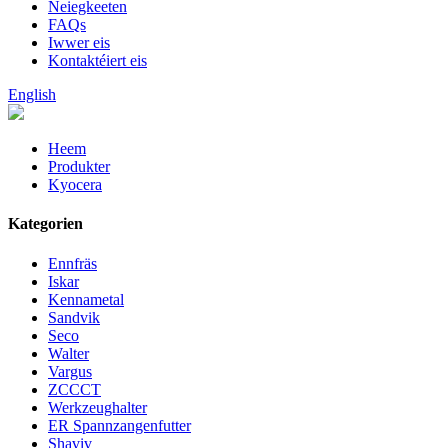
Neiegkeeten
FAQs
Iwwer eis
Kontaktéiert eis
English
Heem
Produkter
Kyocera
Kategorien
Ennfräs
Iskar
Kennametal
Sandvik
Seco
Walter
Vargus
ZCCCT
Werkzeughalter
ER Spannzangenfutter
Shaviv