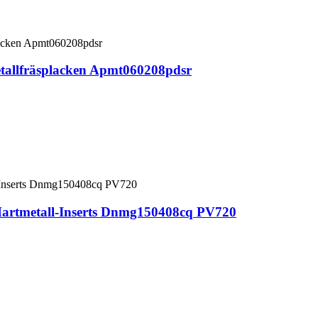
tallfräsplacken Apmt060208pdsr
Hartmetall-Inserts Dnmg150408cq PV720