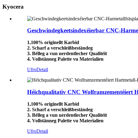
Kyocera
Geschwindegkeetsindexéierbar CNC-Harme
1,100% originellt Karbid
2. Scharf a verschleißbeständeg
3. Bëlleg a vun uerdentlecher Qualitéit
4. Vollstänneg Palette vu Materialien
Ufro
Detail
Héichqualitativ CNC Wolframzementéiert 
1,100% originellt Karbid
2. Scharf a verschleißbeständeg
3. Bëlleg a vun uerdentlecher Qualitéit
4. Vollstänneg Palette vu Materialien
Ufro
Detail