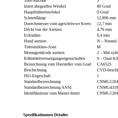
Tool-Stilcode
3
Insert abegraffen Wénkel
80 Grad
Haaptfräiheetswénkel
0 Grad
Schneidlängt
12,896 mm
Duerchmiesser vum ageschriwwe Krees
12,7 mm
Déckt vun der Asetzen
4,76 mm
Eckradius
0,4 mm
Hand asetzen
N – Neutral
Toleranzklass-Asaz
M
Montagestilcode asetzen
2 – Mat zyl
Killmëttelversuergungseigenschaften
0 – Ouni Kil
Bezeechnung vum Hiersteller vum Grad
CA6525
Beschichtung
CVD-beschic
ISO-Eegeschaft
1
Standardbezeechnung
CNMG1204
Standardbezeechnung ANSI
CNMG431
Identifikatioun vum Master-Insert
CNMG1204
Spezifikatiounen Detailer