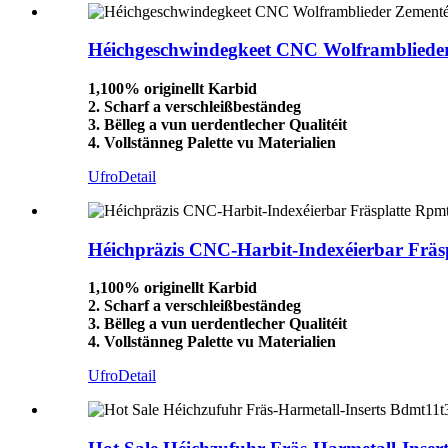
Héichgeschwindegkeet CNC Wolframblieder
1,100% originellt Karbid
2. Scharf a verschleißbeständeg
3. Bëlleg a vun uerdentlecher Qualitéit
4. Vollstänneg Palette vu Materialien
Ufro
Detail
Héichpräzis CNC-Harbit-Indexéierbar Frä
1,100% originellt Karbid
2. Scharf a verschleißbeständeg
3. Bëlleg a vun uerdentlecher Qualitéit
4. Vollstänneg Palette vu Materialien
Ufro
Detail