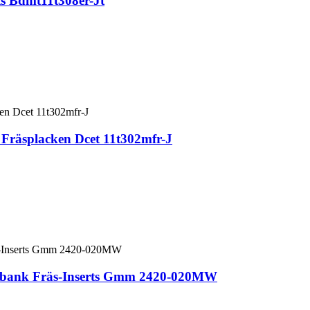
ts Bdmt11t308er-Jt
Fräsplacken Dcet 11t302mfr-J
éibank Fräs-Inserts Gmm 2420-020MW